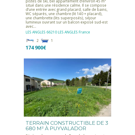
pistes de ski, bel appartement d’environ 45 m²
situé dans une résidence calme. Il se compose
d’une entrée avec grand placard, salle de bains,
WC séparés, une chambre (lit 140 + placard),
une chambrette (lits superposés), séjour
lumineux ouvrant sur un balcon exposé sud-est
avec…
LES ANGLES
66210 LES ANGLES
France
2
1
174 900€
TERRAIN CONSTRUCTIBLE DE 3
680 M² À PUYVALADOR