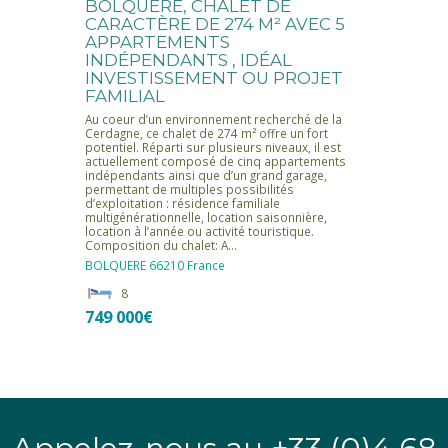
BOLQUÈRE, CHALET DE
CARACTÈRE DE 274 M² AVEC 5
APPARTEMENTS
INDÉPENDANTS , IDÉAL
INVESTISSEMENT OU PROJET
FAMILIAL
Au coeur d’un environnement recherché de la
Cerdagne, ce chalet de 274 m² offre un fort
potentiel. Réparti sur plusieurs niveaux, il est
actuellement composé de cinq appartements
indépendants ainsi que d’un grand garage,
permettant de multiples possibilités
d’exploitation : résidence familiale
multigénérationnelle, location saisonnière,
location à l’année ou activité touristique.
Composition du chalet: A…
BOLQUERE
66210
France
8
749 000€