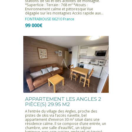
stations de ski et des activités de montagne.
*Superficie : Terrain : 768 m² *Atouts :
Environnement calme et pittoresque Vue
dégagée sur les montagnes Accès rapide aux…
FONTRABIOUSE
66210
France
99 000€
APPARTEMENT LES ANGLES 2
PIÈCE(S) 29.95 M2
A l’entrée du village des Angles, proche des
pistes de skis via l’accès navette, bel
appartement d’environ 30 m² situé dans une
résidence calme. Il se compose d’une entrée, un
chambre, une salle d’eau/WC, un séjour
lumineux avec coin cuisine aménagé et équipé