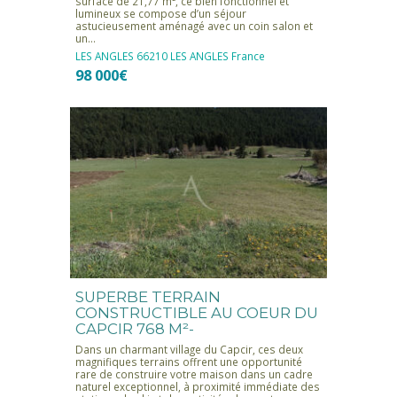
surface de 21,77 m², ce bien fonctionnel et
lumineux se compose d’un séjour
astucieusement aménagé avec un coin salon et
un…
LES ANGLES
66210 LES ANGLES
France
98 000€
SUPERBE TERRAIN
CONSTRUCTIBLE AU COEUR DU
CAPCIR 768 M²-
Dans un charmant village du Capcir, ces deux
magnifiques terrains offrent une opportunité
rare de construire votre maison dans un cadre
naturel exceptionnel, à proximité immédiate des