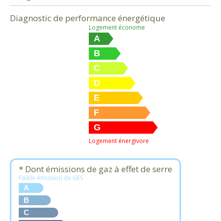
Diagnostic de performance énergétique
Logement économe
A
B
C
D
E
F
G
Logement énergivore
* Dont émissions de gaz à effet de serre
Faible émission de GES
A
B
C