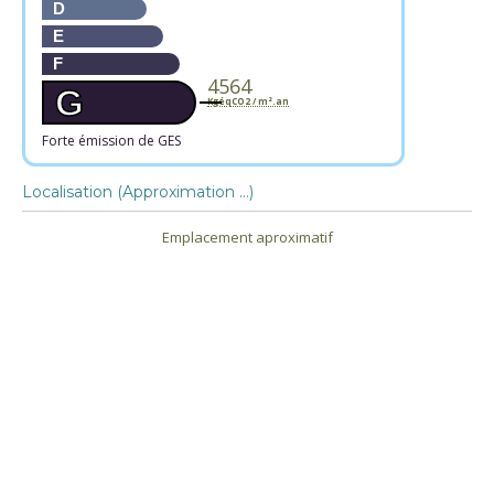
D
E
F
4564
G
KgéqCO2 / m².an
Forte émission de GES
Localisation (Approximation ...)
Emplacement aproximatif