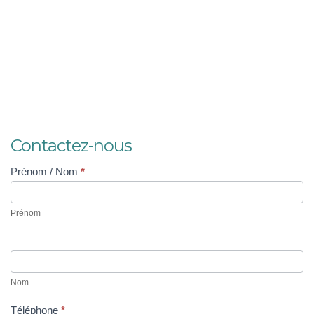
Contact
Contactez-nous
sur
bien
Prénom / Nom
*
(générique)
Prénom
Nom
Téléphone
*