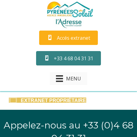
Accés extranet
+33 4 68 04 31 31
MENU
EXTRANET PROPRIÉTAIRE
Appelez-nous au +33 (0)4 68